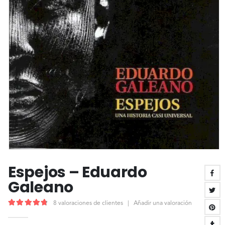
Espejos – Eduardo
Galeano
8
valoraciones de clientes
|
Añadir una valoración
4.88
out of 5