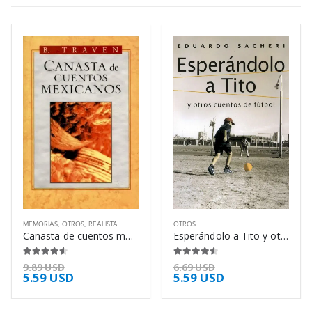
MEMORIAS
,
OTROS
,
REALISTA
OTROS
Canasta de cuentos mexicanos – B. Traven
Esperándolo a Tito y otros cuentos de – Eduardo Sacheri
4.50
de 5
4.50
de 5
9.89
USD
6.69
USD
5.59
USD
5.59
USD