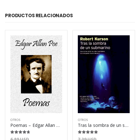
PRODUCTOS RELACIONADOS
OTROS
OTROS
Poemas – Edgar Allan Poe
Tras la sombra de un submarino – Robert Kurson
4.63
de 5
4.75
de 5
6.89
USD
7.39
USD