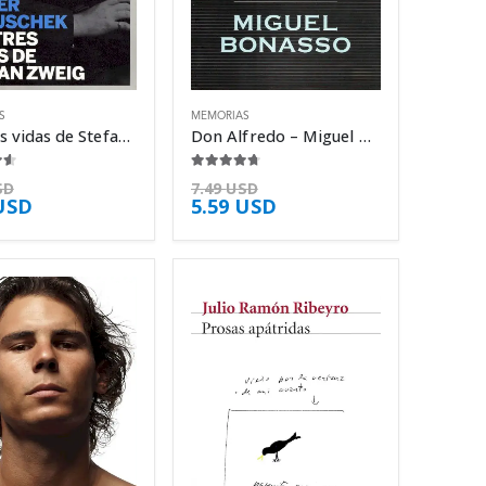
S
MEMORIAS
Las tres vidas de Stefan Zweig – Oliver Matuschek
Don Alfredo – Miguel Bonasso
5
4.63
de 5
SD
7.49
USD
USD
5.59
USD