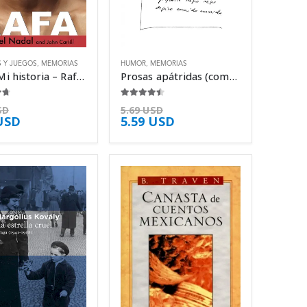
 Y JUEGOS
,
MEMORIAS
HUMOR
,
MEMORIAS
RAFA: Mi historia – Rafael Nadal
Prosas apátridas (completas) – Julio Ramón Ribeyro
5
4.38
de 5
SD
5.69
USD
USD
5.59
USD