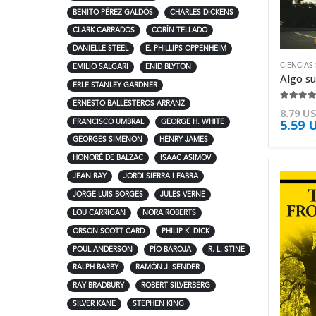
BENITO PÉREZ GALDÓS
CHARLES DICKENS
CLARK CARRADOS
CORÍN TELLADO
DANIELLE STEEL
E. PHILLIPS OPPENHEIM
CIENCIAS
EMILIO SALGARI
ENID BLYTON
ERLE STANLEY GARDNER
ERNESTO BALLESTEROS ARRANZ
4.50
de 
8.79
U
5.59
FRANCISCO UMBRAL
GEORGE H. WHITE
GEORGES SIMENON
HENRY JAMES
HONORÉ DE BALZAC
ISAAC ASIMOV
JEAN RAY
JORDI SIERRA I FABRA
JORGE LUIS BORGES
JULES VERNE
LOU CARRIGAN
NORA ROBERTS
ORSON SCOTT CARD
PHILIP K. DICK
POUL ANDERSON
PÍO BAROJA
R. L. STINE
RALPH BARBY
RAMÓN J. SENDER
RAY BRADBURY
ROBERT SILVERBERG
SILVER KANE
STEPHEN KING