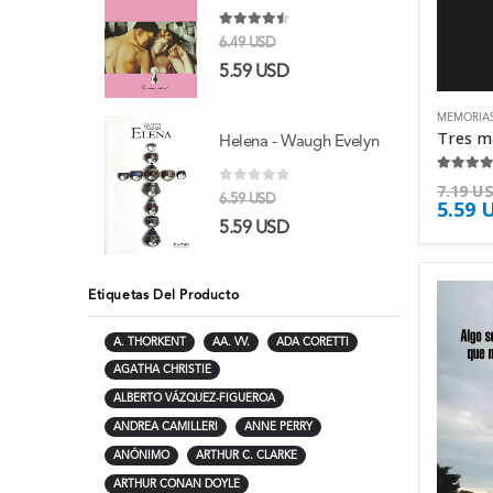
4.38
de 5
6.49
USD
5.59
USD
MEMORIA
Helena - Waugh Evelyn
4.63
de 
7.19
U
0
de 5
6.59
USD
5.59
5.59
USD
Etiquetas Del Producto
A. THORKENT
AA. VV.
ADA CORETTI
AGATHA CHRISTIE
ALBERTO VÁZQUEZ-FIGUEROA
ANDREA CAMILLERI
ANNE PERRY
ANÓNIMO
ARTHUR C. CLARKE
ARTHUR CONAN DOYLE