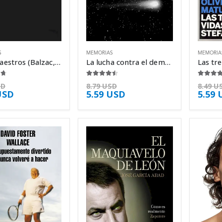
S
MEMORIAS
MEMORIA
Tres maestros (Balzac, Dickens, – Stefan Zweig
La lucha contra el demonio – Stefan Zweig
5
4.38
de 5
4.50
de 
SD
8.79
USD
8.49
U
USD
5.59
USD
5.59