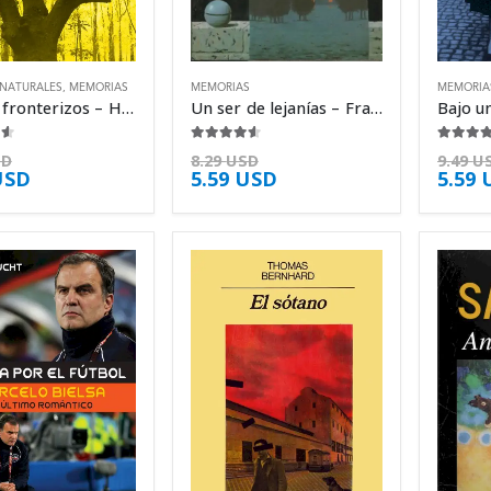
 NATURALES
,
MEMORIAS
MEMORIAS
MEMORIA
Textos fronterizos – Horacio Quiroga
Un ser de lejanías – Francisco Umbral
5
4.50
de 5
4.50
de 
SD
8.29
USD
9.49
U
USD
5.59
USD
5.59