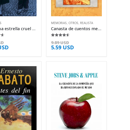
S
MEMORIAS
,
OTROS
,
REALISTA
Bajo una estrella cruel – Heda Margolius Kovály
Canasta de cuentos mexicanos – B. Traven
5
4.50
de 5
SD
9.89
USD
USD
5.59
USD