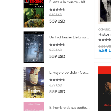
Puerta a la muerte - Alf. Regaldie
4.38
de 5
9.89
USD
5.59
USD
COMUNIC
Un Highlander De Ensueño - Iblis Kathia
4.38
de 
9.59
U
5.59
4.50
de 5
9.79
USD
5.59
USD
El viajero perdido - César Mallorquí
4.63
de 5
6.79
USD
5.59
USD
El hombre de sus sueños - Dante Bertini