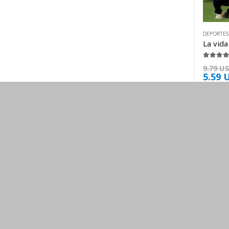
DEPORTES
4.50
de 
9.79
U
5.59
Nuestros ebooks son compatibles con cualquier medio electr
Leer Ebooks, Nunca ha sido tan facil.
SOPORTE
METODOS DE PAG
contacto@pangeaebook.mx