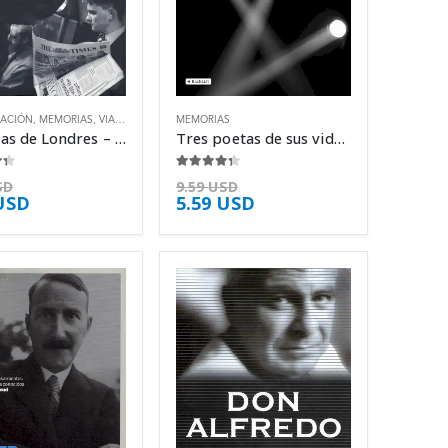
ACIÓN
,
MEMORIAS
,
VIAJES
MEMORIAS
Historias de Londres – Enric González
Tres poetas de sus vidas – Stefan Zweig
5
4.25
de 5
SD
9.59
USD
USD
5.59
USD