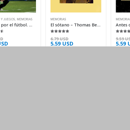
 Y JUEGOS
,
MEMORIAS
MEMORIAS
MEMORIA
La vida por el fútbol. Marcelo Bielsa, el – Román Iucht
El sótano – Thomas Bernhard
5
4.88
de 5
4.38
de 
SD
6.79
USD
9.59
U
USD
5.59
USD
5.59
CUENTA
A
Mi cuenta
So
onico, Smartphone, laptop, tablet.
Mis Pedidos
Nu
Metodos de Pago
Té
O
Preguntas Frecuentes
Us