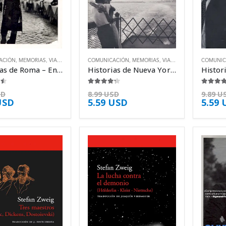
ACIÓN
,
MEMORIAS
,
VIAJES
COMUNICACIÓN
,
MEMORIAS
,
VIAJES
COMUNIC
Historias de Roma – Enric González
Historias de Nueva York – Enric González
5
4.13
de 5
4.25
de 
SD
8.99
USD
9.89
U
USD
5.59
USD
5.59