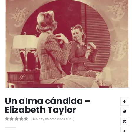
Un alma cándida –
Elizabeth Taylor
( No hay valoraciones aún. )
0
out of 5