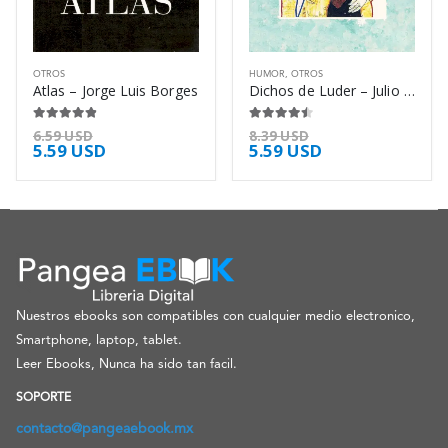
OTROS
HUMOR
,
OTROS
Atlas – Jorge Luis Borges
Dichos de Luder – Julio Ramón Ribeyro
4.75
de 5
4.38
de 5
6.59
USD
8.39
USD
5.59
USD
5.59
USD
Nuestros ebooks son compatibles con cualquier medio electronico,
Smartphone, laptop, tablet.
Leer Ebooks, Nunca ha sido tan facil.
SOPORTE
contacto@pangeaebook.mx