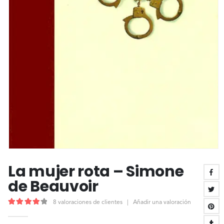
La mujer rota – Simone
de Beauvoir
8
valoraciones de clientes
|
Añadir una valoración
4.25
out of 5