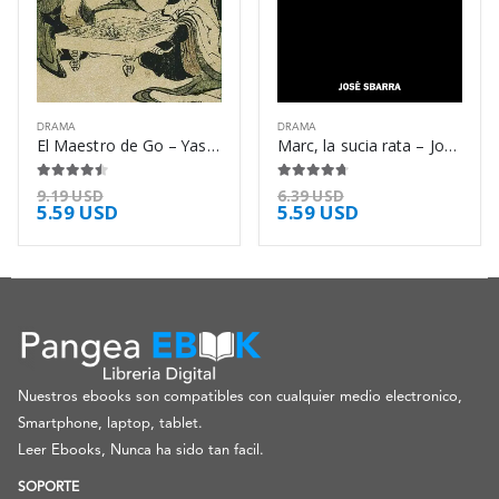
DRAMA
DRAMA
El Maestro de Go – Yasunari Kawabata
Marc, la sucia rata – José Sbarra
4.38
de 5
4.63
de 5
9.19
USD
6.39
USD
5.59
USD
5.59
USD
Nuestros ebooks son compatibles con cualquier medio electronico,
Smartphone, laptop, tablet.
Leer Ebooks, Nunca ha sido tan facil.
SOPORTE