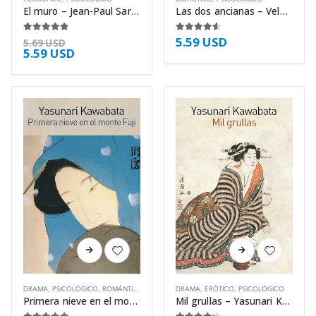
múltiples
múltiples
El muro – Jean-Paul Sartre
Las dos ancianas – Velma Wallis
variantes.
variantes.
Las
Las
5.59
USD
4.75
de 5
4.50
de 5
5.69
USD
5.59
USD
opciones
opciones
se
se
pueden
pueden
elegir
elegir
en
en
la
la
página
página
de
de
producto
producto
Este
Este
producto
producto
tiene
tiene
DRAMA
,
PSICOLÓGICO
,
ROMÁNTICO
DRAMA
,
ERÓTICO
,
PSICOLÓGICO
múltiples
múltiples
Primera nieve en el monte Fuji – Yasunari Kawabata
Mil grullas – Yasunari Kawabata
variantes.
variantes.