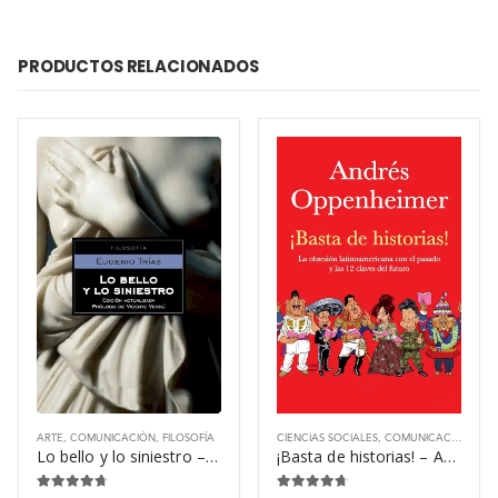
PRODUCTOS RELACIONADOS
ARTE
,
COMUNICACIÓN
,
FILOSOFÍA
CIENCIAS SOCIALES
,
COMUNICACIÓN
,
OT
Lo bello y lo siniestro – Eugenio Trías
¡Basta de historias! – Andrés Oppenheimer