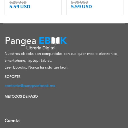
4.63
de 5
4.63
de 5
6.29
USD
5.79
USD
5.59
USD
5.59
USD
Nuestros ebooks son compatibles con cualquier medio electronico,
Smartphone, laptop, tablet.
Leer Ebooks, Nunca ha sido tan facil.
SOPORTE
contacto@pangeaebook.mx
METODOS DE PAGO
Cuenta