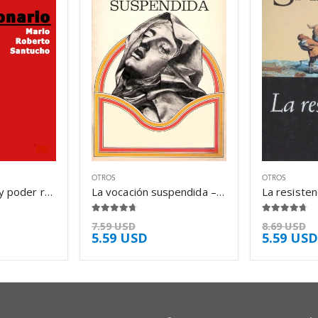
OTROS
OTROS
Poder burgués y poder revolucionario – Mario Roberto Santucho
La vocación suspendida – Pierre Klossowski
4.63
de 5
4.63
de 5
7.59
USD
8.69
USD
5.59
USD
5.59
USD