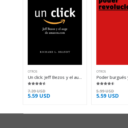
OTROS
OTROS
Un click: Jeff Bezos y el auge de – Richard L. Brandt
4.50
de 5
4.50
de 5
7.39
USD
5.99
USD
5.59
USD
5.59
USD