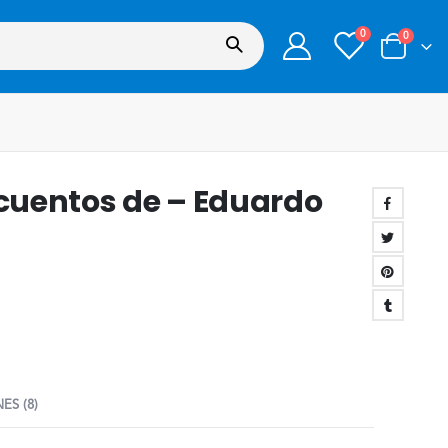
0
0
 cuentos de – Eduardo
ES (8)