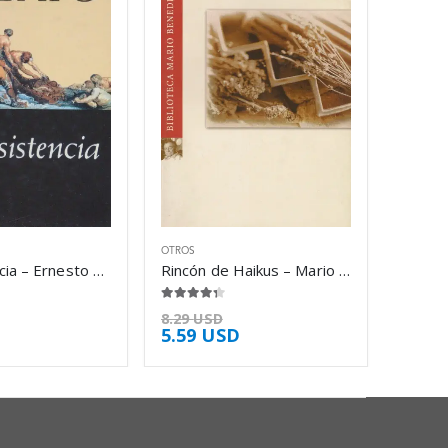
OTROS
La resistencia – Ernesto Sabato
Rincón de Haikus – Mario Benedetti
4.25
de 5
8.29
USD
5.59
USD