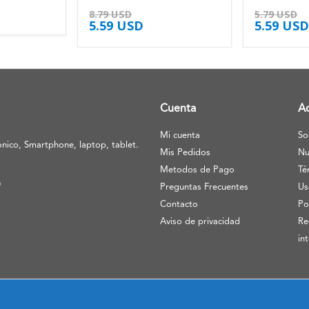
4.38
de 5
5.00
de 5
8.79
USD
5.79
USD
5.59
USD
5.59
USD
Cuenta
A
Mi cuenta
So
nico, Smartphone, laptop, tablet.
Mis Pedidos
Nu
Metodos de Pago
Té
O
Preguntas Frecuentes
Us
Contacto
Po
Aviso de privacidad
Re
in