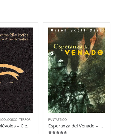
SICOLÓGICO
,
TERROR
FANTÁSTICO
Cuentos malévolos – Clemente Palma
Esperanza del Venado – Orson Scott Card