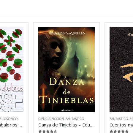
FILOSÓFICO
CIENCIA FICCIÓN
,
FANTÁSTICO
FANTÁSTICO
,
P
El juego de los abalorios – Hermann Hesse
Danza de Tinieblas – Eduardo Vaquerizo