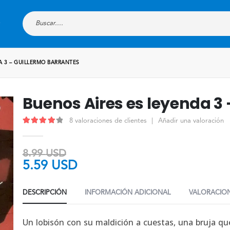
A 3 – GUILLERMO BARRANTES
Buenos Aires es leyenda 3
8
valoraciones de clientes
|
Añadir una valoración
4.25
out of 5
8.99
USD
5.59
USD
DESCRIPCIÓN
INFORMACIÓN ADICIONAL
VALORACION
Un lobisón con su maldición a cuestas, una bruja q