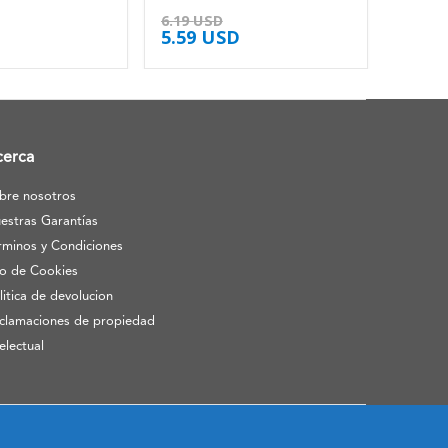
4.50
de 5
6.19
USD
5.59
USD
cerca
bre nosotros
estras Garantías
rminos y Condiciones
o de Cookies
litica de devolucion
clamaciones de propiedad
telectual