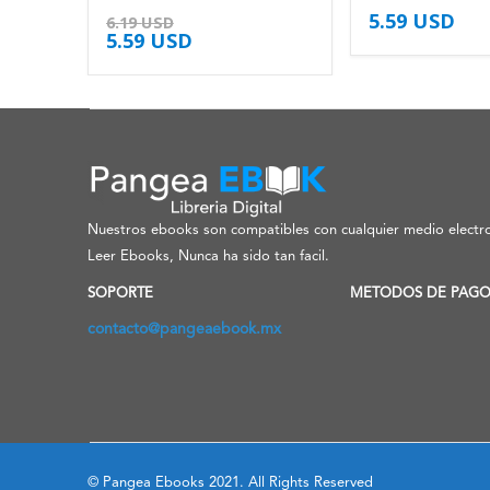
4.63
de 5
4.50
de 5
5.59
USD
6.19
USD
5.59
USD
Nuestros ebooks son compatibles con cualquier medio electro
Leer Ebooks, Nunca ha sido tan facil.
SOPORTE
METODOS DE PAG
contacto@pangeaebook.mx
© Pangea Ebooks 2021. All Rights Reserved