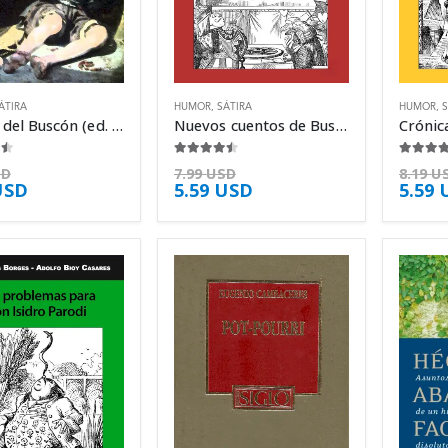
ÁTIRA
HUMOR
,
SÁTIRA
HUMOR
,
S
La vida del Buscón (ed. Crítica) – Francisco de Quevedo
Nuevos cuentos de Bustos Domecq – Jorge Luis Borges
5
4.38
de 5
4.00
de 
SD
7.99
USD
8.19
U
USD
5.59
USD
5.59