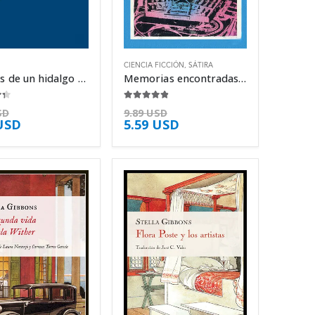
CIENCIA FICCIÓN
,
SÁTIRA
Asuntos de un hidalgo disoluto – Héctor Abad Faciolince
Memorias encontradas en una bañera – Stanislaw Lem
5
4.75
de 5
SD
9.89
USD
USD
5.59
USD