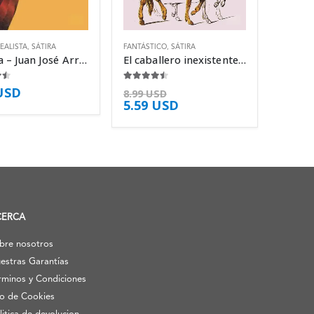
EALISTA
,
SÁTIRA
FANTÁSTICO
,
SÁTIRA
La feria – Juan José Arreola
El caballero inexistente – Italo Calvino
5
4.38
de 5
USD
8.99
USD
5.59
USD
CERCA
bre nosotros
estras Garantías
rminos y Condiciones
o de Cookies