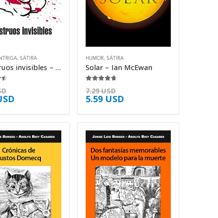
NTRIGA
,
SÁTIRA
HUMOR
,
SÁTIRA
Monstruos invisibles – Chuck Palahniuk
Solar – Ian McEwan
5
4.63
de 5
SD
7.29
USD
USD
5.59
USD