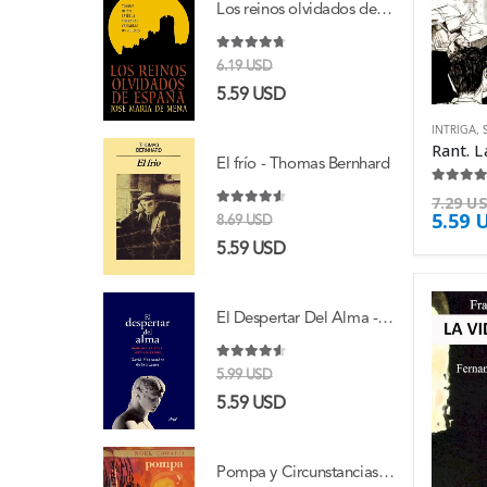
Los reinos olvidados de España - José María de Mena
4.63
de 5
6.19
USD
5.59
USD
INTRIGA
,
El frío - Thomas Bernhard
4.50
de 
7.29
U
5.59
4.50
de 5
8.69
USD
5.59
USD
El Despertar Del Alma - Hernandez De La Fuente David
4.50
de 5
5.99
USD
5.59
USD
Pompa y Circunstancias - Noël Pierce Coward