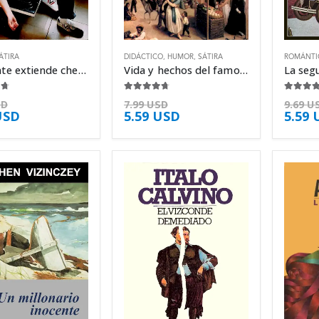
ÁTIRA
DIDÁCTICO
,
HUMOR
,
SÁTIRA
ROMÁNTI
Tu mente extiende cheques que tu cuerpo no – Óscar Aibar
Vida y hechos del famoso caballero Don – José Joaquín Fernández de Lizardi
5
4.63
de 5
4.50
de 
SD
7.99
USD
9.69
U
USD
5.59
USD
5.59