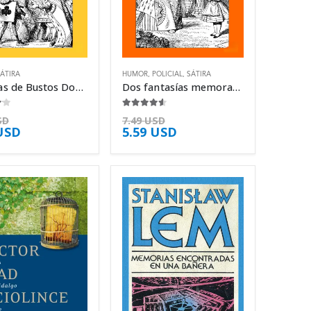
ÁTIRA
HUMOR
,
POLICIAL
,
SÁTIRA
Crónicas de Bustos Domecq – Jorge Luis Borges
Dos fantasías memorables. Un modelo para – Jorge Luis Borges
5
4.50
de 5
SD
7.49
USD
USD
5.59
USD