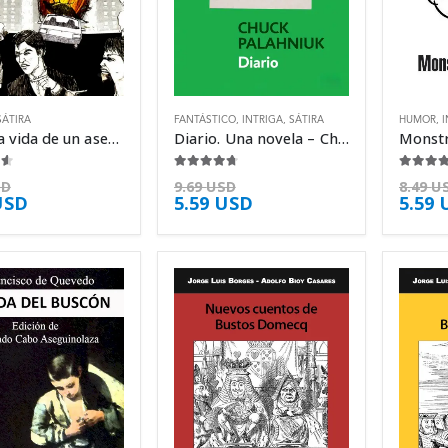
SÁTIRA
FANTÁSTICO
,
INTRIGA
,
SÁTIRA
HUMOR
,
I
Rant. La vida de un asesino – Chuck Palahniuk
Diario. Una novela – Chuck Palahniuk
5
4.63
de 5
4.38
de 
SD
9.69
USD
8.49
U
USD
5.59
USD
5.59