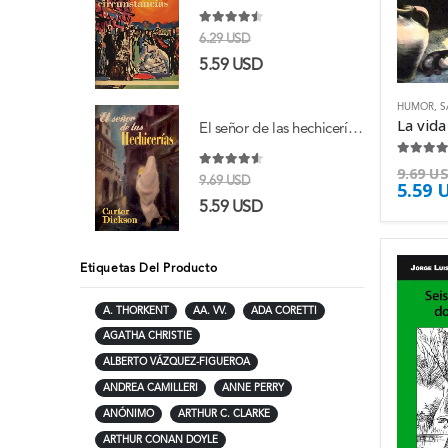
4.38
de 5
6.29
USD
5.59
USD
HUMOR
,
S
El señor de las hechicerías - Carter Dickson
4.38
de 
9.69
U
4.50
de 5
9.69
USD
5.59
5.59
USD
Etiquetas Del Producto
A. THORKENT
AA. VV.
ADA CORETTI
AGATHA CHRISTIE
ALBERTO VÁZQUEZ-FIGUEROA
ANDREA CAMILLERI
ANNE PERRY
ANÓNIMO
ARTHUR C. CLARKE
ARTHUR CONAN DOYLE