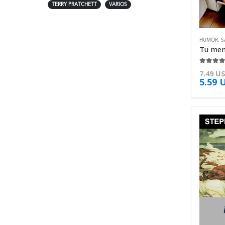
TERRY PRATCHETT
VARIOS
HUMOR
,
S
4.63
de 
7.49
U
5.59