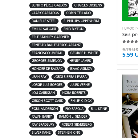
BENITO PÉREZ GALDÓS
CHARLES DICKENS
CLARK CARRADOS
CORÍN TELLADO
DANIELLE STEEL
E. PHILLIPS OPPENHEIM
HUMOR
,
P
EMILIO SALGARI
ENID BLYTON
ERLE STANLEY GARDNER
ERNESTO BALLESTEROS ARRANZ
4.25
de 
9.79
U
5.59
FRANCISCO UMBRAL
GEORGE H. WHITE
GEORGES SIMENON
HENRY JAMES
HONORÉ DE BALZAC
ISAAC ASIMOV
JEAN RAY
JORDI SIERRA I FABRA
JORGE LUIS BORGES
JULES VERNE
LOU CARRIGAN
NORA ROBERTS
ORSON SCOTT CARD
PHILIP K. DICK
POUL ANDERSON
PÍO BAROJA
R. L. STINE
RALPH BARBY
RAMÓN J. SENDER
RAY BRADBURY
ROBERT SILVERBERG
SILVER KANE
STEPHEN KING