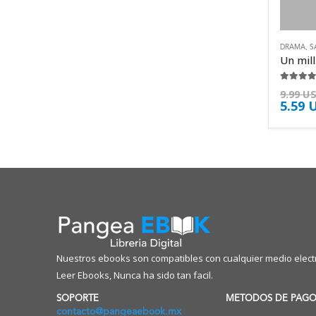
DRAMA
,
S
4.38
de 
9.99
U
5.59
Nuestros ebooks son compatibles con cualquier medio electr
Leer Ebooks, Nunca ha sido tan facil.
SOPORTE
METODOS DE PAG
contacto@pangeaebook.mx