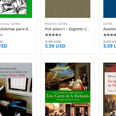
OLICIAL
,
SÁTIRA
REALISTA
,
SÁTIRA
SÁTIRA
Seis problemas para don Isidro Parodi – Jorge Luis Borges
Pot-pourri – Eugenio Cambaceres
5
4.50
de 5
4.25
de 
SD
9.99
USD
6.59
U
USD
5.59
USD
5.59