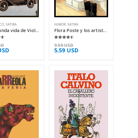
CO
,
SÁTIRA
HUMOR
,
SÁTIRA
La segunda vida de Viola Wither – Stella Gibbons
Flora Poste y los artistas – Stella Gibbons
5
4.38
de 5
SD
9.59
USD
USD
5.59
USD