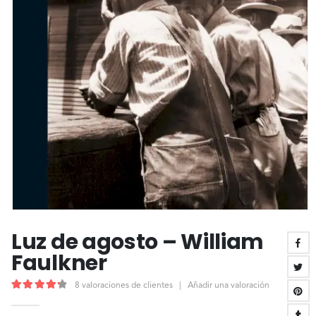
Luz de agosto – William
Faulkner
8
valoraciones de clientes
|
Añadir una valoración
4.38
out of 5