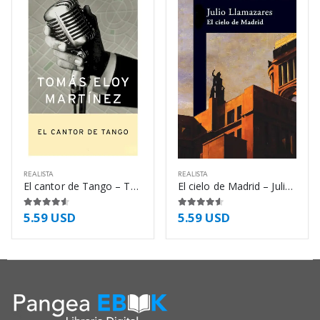
REALISTA
REALISTA
El cantor de Tango – Tomás Eloy Martínez
El cielo de Madrid – Julio Llamazares
5.59
USD
5.59
USD
4.50
de 5
4.50
de 5