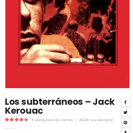
Los subterráneos – Jack
Kerouac
8
valoraciones de clientes
|
Añadir una valoración
4.38
out of 5