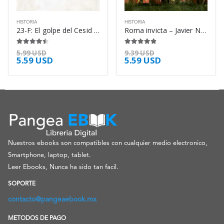
HISTORIA
HISTORIA
23-F: El golpe del Cesid – Jesús Palacios
Roma invicta – Javier Negrete
4.38
de 5
4.75
de 5
5.99
USD
9.39
USD
5.59
USD
5.59
USD
Nuestros ebooks son compatibles con cualquier medio electronico,
Smartphone, laptop, tablet.
Leer Ebooks, Nunca ha sido tan facil.
SOPORTE
contacto@pangeaebook.mx
METODOS DE PAGO