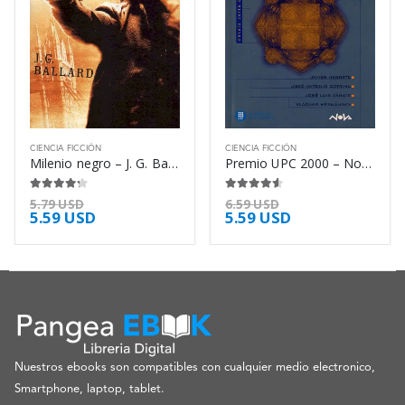
CIENCIA FICCIÓN
CIENCIA FICCIÓN
Milenio negro – J. G. Ballard
Premio UPC 2000 – Novela Corta de Ciencia – Javier Negrete
4.13
de 5
4.50
de 5
5.79
USD
6.59
USD
5.59
USD
5.59
USD
Nuestros ebooks son compatibles con cualquier medio electronico,
Smartphone, laptop, tablet.