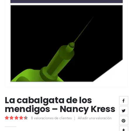
La cabalgata de los
mendigos – Nancy Kress
8
valoraciones de clientes
|
Añadir una valoración
4.50
out of 5