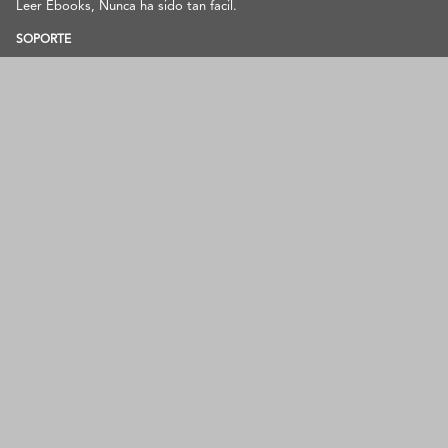
Leer Ebooks, Nunca ha sido tan facil.
SOPORTE
contacto@pangeaebook.mx
METODOS DE PAGO
Cuenta
Mi cuenta
Mis Pedidos
Metodos de Pago
Preguntas Frecuentes
Contacto
Aviso de privacidad
Acerca
Sobre nosotros