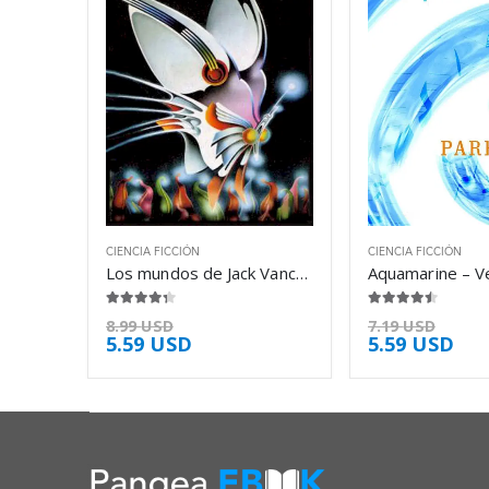
CIENCIA FICCIÓN
CIENCIA FICCIÓN
Los mundos de Jack Vance – Jack Vance
4.25
de 5
4.38
de 5
8.99
USD
7.19
USD
5.59
USD
5.59
USD