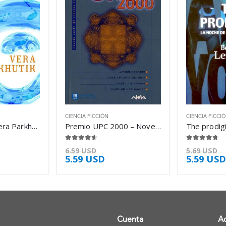
CIENCIA FICCIÓN
CIENCIA FICCI
Aquamarine – Vera Parkhutik
Premio UPC 2000 – Novela Corta de Ciencia – Javier Negrete
4.50
de 5
4.63
de 5
6.59
USD
5.69
USD
5.59
USD
5.59
USD
Cuenta
A