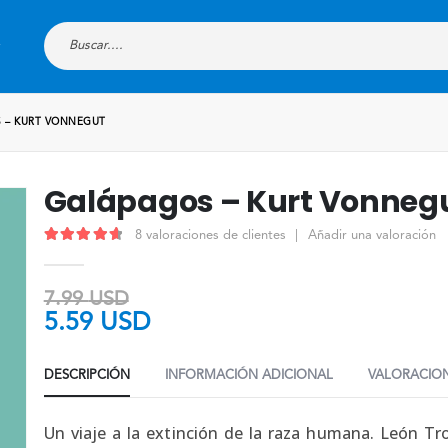
 – KURT VONNEGUT
Galápagos – Kurt Vonneg
8
valoraciones de clientes
|
Añadir una valoración
4.75
out of 5
7.99
USD
5.59
USD
DESCRIPCIÓN
INFORMACIÓN ADICIONAL
VALORACION
Un viaje a la extinción de la raza humana. León Tr