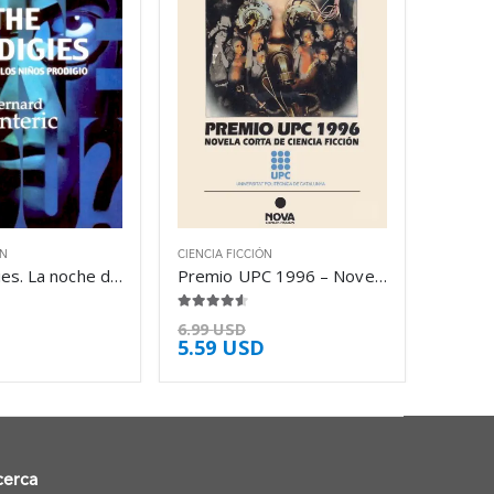
ÓN
CIENCIA FICCIÓN
The prodigies. La noche de los niños – Bernard Lenteric
Premio UPC 1996 – Novela Corta de Ciencia – Carlos Gardini
4.50
de 5
6.99
USD
5.59
USD
cerca