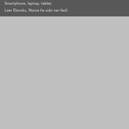
Smartphone, laptop, tablet.
Leer Ebooks, Nunca ha sido tan facil.
SOPORTE
contacto@pangeaebook.mx
METODOS DE PAGO
Cuenta
Mi cuenta
Mis Pedidos
Metodos de Pago
Preguntas Frecuentes
Contacto
Aviso de privacidad
Acerca