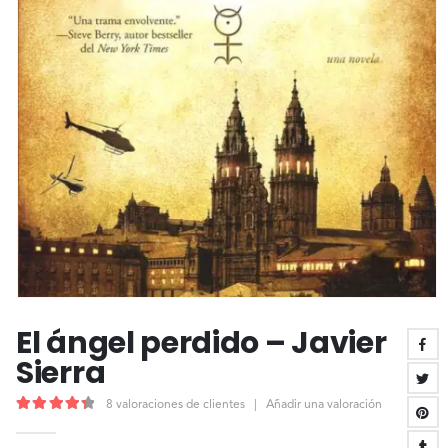
El ángel perdido – Javier
Sierra
8
valoraciones de clientes
|
Añadir una valoración
4.50
out of 5