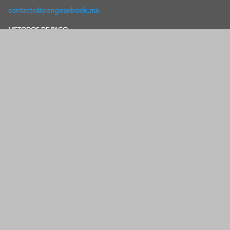
contacto@pangeaebook.mx
METODOS DE PAGO
Cuenta
Mi cuenta
Mis Pedidos
Metodos de Pago
Preguntas Frecuentes
Contacto
Aviso de privacidad
Acerca
Sobre nosotros
Nuestras Garantías
Términos y Condiciones