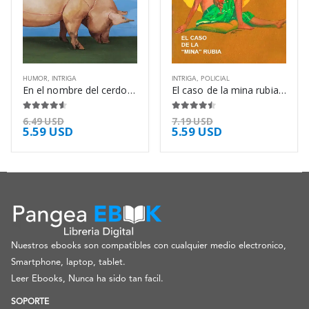
HUMOR
,
INTRIGA
INTRIGA
,
POLICIAL
En el nombre del cerdo – Pablo Tusset
El caso de la mina rubia – Erle Stanley Gardner
4.50
de 5
4.38
de 5
6.49
USD
7.19
USD
5.59
USD
5.59
USD
Nuestros ebooks son compatibles con cualquier medio electronico,
Smartphone, laptop, tablet.
Leer Ebooks, Nunca ha sido tan facil.
SOPORTE