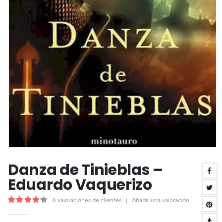
Danza de Tinieblas –
Eduardo Vaquerizo
8
valoraciones de clientes
|
Añadir una valoración
4.38
out of 5