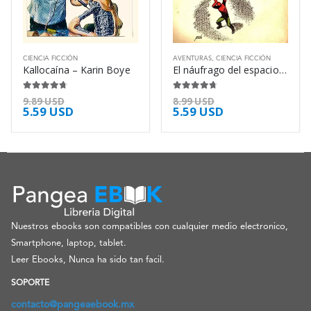
CIENCIA FICCIÓN
AVENTURAS
,
CIENCIA FICCIÓN
Kallocaína – Karin Boye
El náufrago del espacio – Gustave Le Rouge
4.63
de 5
4.63
de 5
9.89
USD
8.99
USD
5.59
USD
5.59
USD
Nuestros ebooks son compatibles con cualquier medio electronico,
Smartphone, laptop, tablet.
Leer Ebooks, Nunca ha sido tan facil.
SOPORTE
contacto@pangeaebook.mx