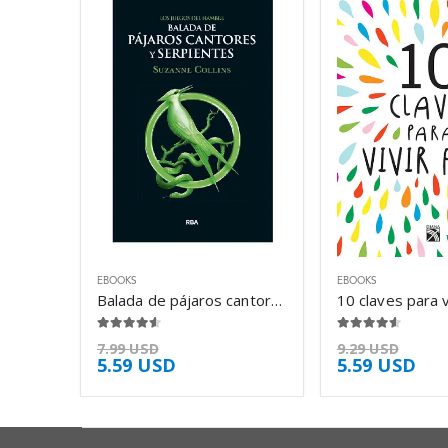
EBOOKS
EBOOKS
Balada de pájaros cantores y serpientes – Suzanne Collins
4.50
de 5
4.50
de 5
7.99
USD
9.29
USD
5.59
USD
5.59
USD