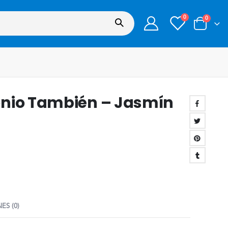
0
0
onio También – Jasmín
ES (0)