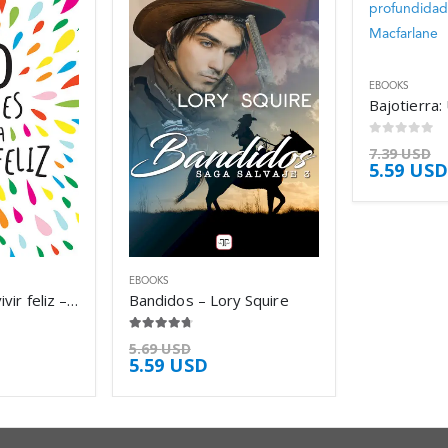
EBOOKS
0
de 5
7.39
USD
5.59
USD
EBOOKS
10 claves para vivir feliz – Vanessa King
Bandidos – Lory Squire
4.63
de 5
5.69
USD
5.59
USD