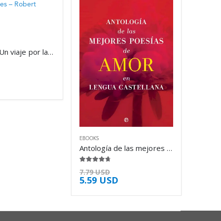
Bajotierra: Un viaje por las profundidades – Robert Macfarlane
EBOOKS
Antología de las mejores poesías de amor – Luis María Anson
4.63
de 5
7.79
USD
5.59
USD