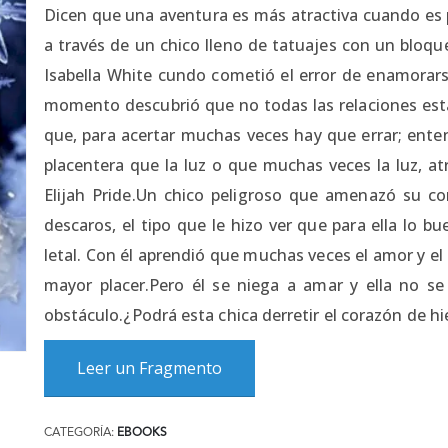
Dicen que una aventura es más atractiva cuando es p
a través de un chico lleno de tatuajes con un bloqu
Isabella White cundo cometió el error de enamorars
momento descubrió que no todas las relaciones está
que, para acertar muchas veces hay que errar; ente
placentera que la luz o que muchas veces la luz, at
Elijah Pride.Un chico peligroso que amenazó su cor
descaros, el tipo que le hizo ver que para ella lo b
letal. Con él aprendió que muchas veces el amor y el
mayor placer.Pero él se niega a amar y ella no s
obstáculo.¿Podrá esta chica derretir el corazón de h
Leer un Fragmento
CATEGORÍA:
EBOOKS