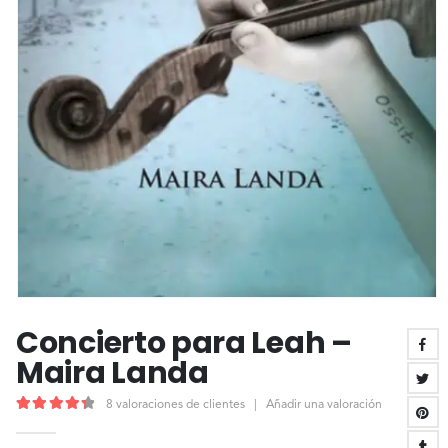
Concierto para Leah –
Maira Landa
8
valoraciones de clientes
|
Añadir una valoración
4.50
out of 5