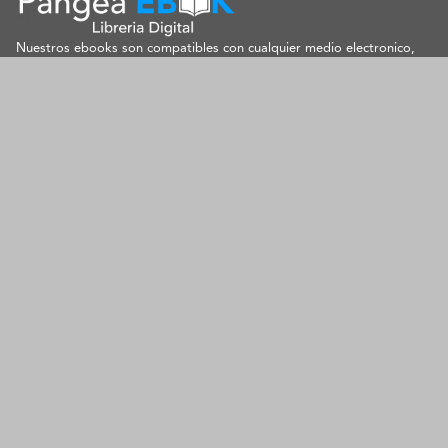
Nuestros ebooks son compatibles con cualquier medio electronico,
Smartphone, laptop, tablet.
Leer Ebooks, Nunca ha sido tan facil.
SOPORTE
contacto@pangeaebook.mx
METODOS DE PAGO
Cuenta
Mi cuenta
Mis Pedidos
Metodos de Pago
Preguntas Frecuentes
Contacto
Aviso de privacidad