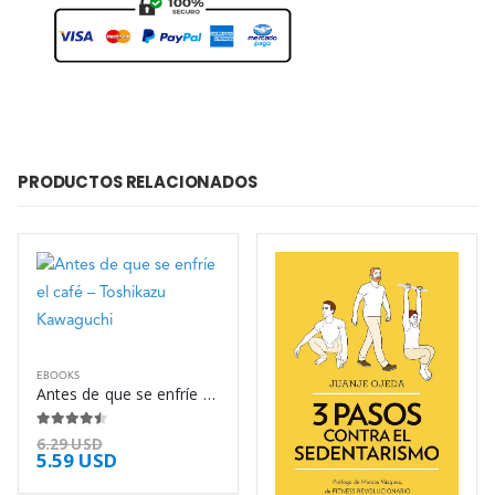
PRODUCTOS RELACIONADOS
EBOOKS
Antes de que se enfríe el café – Toshikazu Kawaguchi
4.38
de 5
6.29
USD
5.59
USD