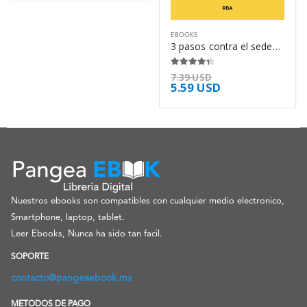
EBOOKS
3 pasos contra el sedentarismo – Juanje Ojeda
4.25
de 5
7.39
USD
5.59
USD
Nuestros ebooks son compatibles con cualquier medio electronico,
Smartphone, laptop, tablet.
Leer Ebooks, Nunca ha sido tan facil.
SOPORTE
contacto@pangeaebook.mx
METODOS DE PAGO